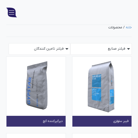
خانه
/ محصولات
فیلتر صنایع
فیلتر تامین کنندگان
فیبر سلولزی
دیرگیرکننده گچ